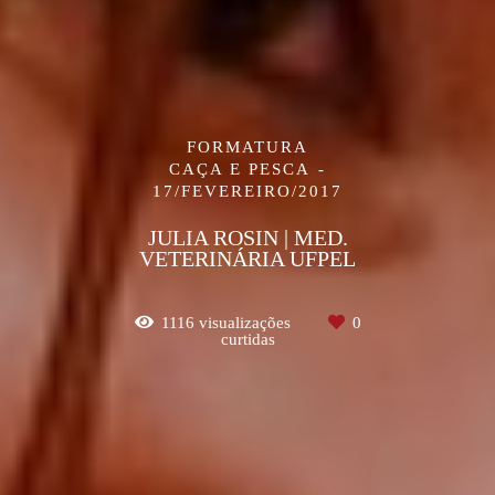
FORMATURA
CAÇA E PESCA
17/FEVEREIRO/2017
JULIA ROSIN | MED.
VETERINÁRIA UFPEL
1116
visualizações
0
curtidas